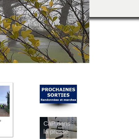
e
CàP dans
la presse