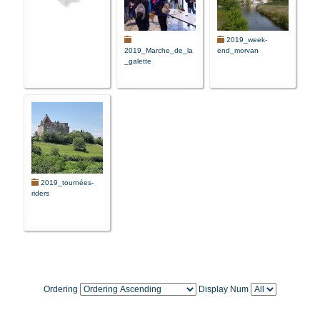
2019_week-
2019_Marche_de_la
end_morvan
_galette
2019_tournées-
riders
Ordering
Display Num