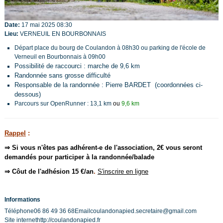
Date:
17 mai 2025
08:30
Lieu:
VERNEUIL EN BOURBONNAIS
Départ place du bourg de Coulandon à 08h30 ou parking de l'école de
Verneuil en Bourbonnais à 09h00
Possibilité de raccourci : marche de 9,6 km
Randonnée sans grosse difficulté
Responsable de la randonnée : Pierre BARDET (coordonnées ci-
dessous)
Parcours sur OpenRunner :
13,1 km
ou
9,6 km
Rappel
:
⇒ Si vous n'êtes pas adhérent-e de l'association, 2€ vous seront
demandés pour participer à la randonnée/balade
⇒ Côut de l'adhésion 15 €/an
.
S'inscrire en ligne
Informations
Téléphone
06 86 49 36 68
Email
coulandonapied.secretaire@gmail.com
Site internet
http://coulandonapied.fr