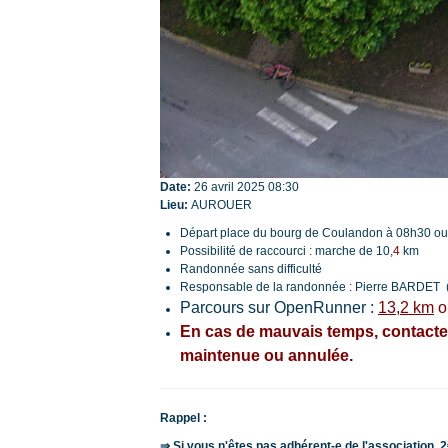
Date:
26 avril 2025
08:30
Lieu:
AUROUER
Départ place du bourg de Coulandon à 08h30 ou 
Possibilité de raccourci : marche de 10
,4
km
Randonnée sans difficulté
Responsable de la randonnée : Pierre BARDET 
Parcours sur OpenRunner :
13,2 km
o
En cas de mauvais temps, contacter 
maintenue ou annulée.
Rappel :
⇒ Si vous n'êtes pas adhérent-e de l'association,