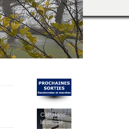
i
CàP dans
la presse